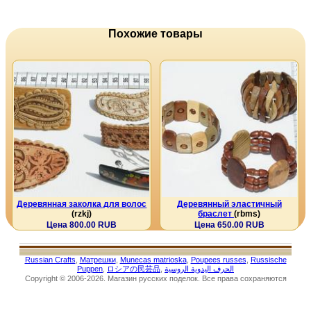
Похожие товары
Деревянная заколка для волос
Деревянный эластичный
(rzkj)
браслет
(rbms)
Цена 800.00 RUB
Цена 650.00 RUB
Russian Crafts
,
Матрешки
,
Munecas matrioska
,
Poupees russes
,
Russische
Puppen
,
ロシアの民芸品
,
الحرف اليدوية الروسية
Copyright © 2006-2026. Магазин русских поделок. Все права сохраняются