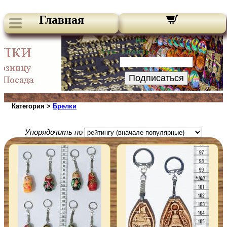
Главная
Новости:
Ваш электронный адрес:
Подписаться
Категория >
Брелки
Упорядочить по