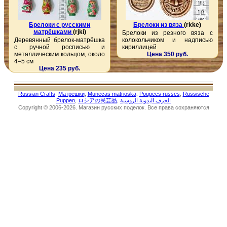
Брелоки с русскими
Брелоки из вяза
(rkke)
матрёшками
(rjki)
Брелоки из резного вяза с
Деревянный брелок-матрёшка
колокольчиком и надписью
с ручной росписью и
кириллицей
металлическим кольцом, около
Цена 350 руб.
4–5 см
Цена 235 руб.
Russian Crafts
,
Матрешки
,
Munecas matrioska
,
Poupees russes
,
Russische
Puppen
,
ロシアの民芸品
,
الحرف اليدوية الروسية
Copyright © 2006-2026. Магазин русских поделок. Все права сохраняются